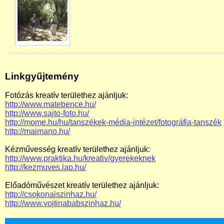
Linkgyűjtemény
Fotózás kreatív területhez ajánljuk:
http://www.matebence.hu/
http://www.sajto-foto.hu/
http://mome.hu/hu/tanszékek-média-intézet/fotográfia-tanszék
http://maimano.hu/
Kézművesség kreatív területhez ajánljuk:
http://www.praktika.hu/kreativ/gyerekeknek
http://kezmuves.lap.hu/
Előadóművészet kreatív területhez ajánljuk:
http://csokonaiszinhaz.hu/
http://www.vojtinababszinhaz.hu/