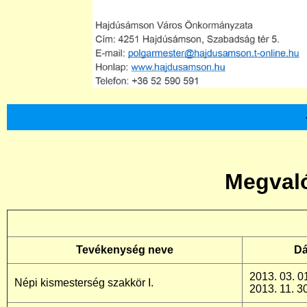
Megval
Tevékenység neve
D
2013. 03. 01
Népi kismesterség szakkör I.
2013. 11. 30