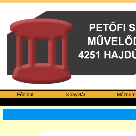
Főoldal
Könyvtár
Múzeum