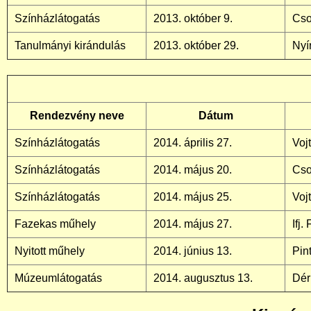
Színházlátogatás
2013. október 9.
Cso
Tanulmányi kirándulás
2013. október 29.
Nyí
Rendezvény neve
Dátum
Színházlátogatás
2014. április 27.
Voj
Színházlátogatás
2014. május 20.
Cso
Színházlátogatás
2014. május 25.
Voj
Fazekas műhely
2014. május 27.
Ifj
Nyitott műhely
2014. június 13.
Pin
Múzeumlátogatás
2014. augusztus 13.
Dér