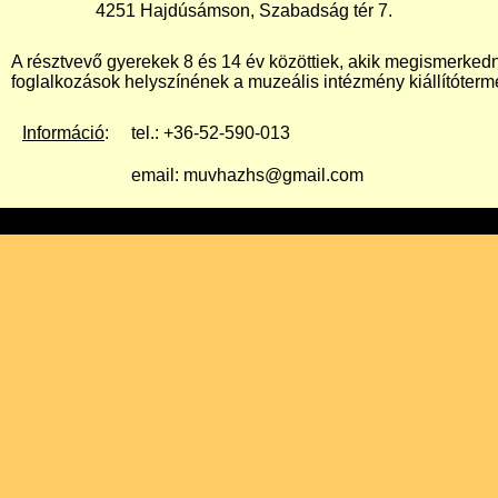
4251 Hajdúsámson, Szabadság tér 7.
A résztvevő gyerekek 8 és 14 év közöttiek, akik megismerked
foglalkozások helyszínének a muzeális intézmény kiállítóterm
Információ
:
tel.: +36-52-590-013
email: muvhazhs@gmail.com