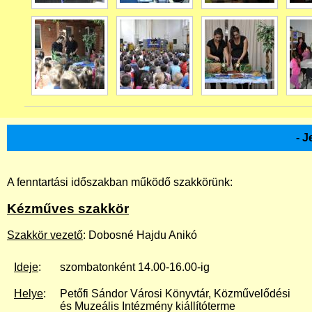
- 
A fenntartási időszakban működő szakkörünk:
Kézműves szakkör
Szakkör vezető
: Dobosné Hajdu Anikó
Ideje
:
szombatonként 14.00-16.00-ig
Helye
:
Petőfi Sándor Városi Könyvtár, Közművelődési
és Muzeális Intézmény kiállítóterme