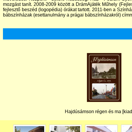
mozgást tanít. 2008-2009 között a DrámAjáték Műhely (Fejle
fejlesztő beszéd (logopédia) órákat tartott. 2011-ben a Szín
bábszínházak (esettanulmány a prágai bábszínházakról) címme
Hajdúsámson régen és ma [kiad