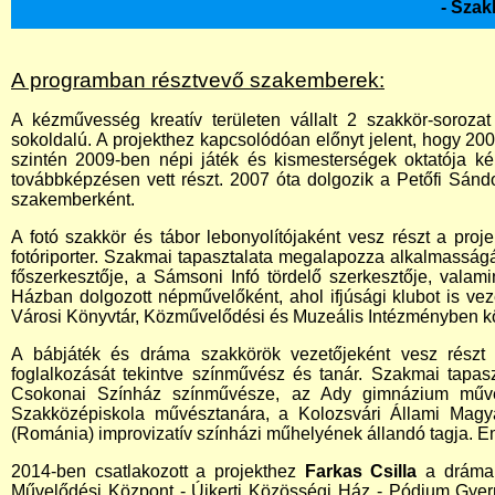
- Sza
A programban résztvevő szakemberek:
A kézművesség kreatív területen vállalt 2 szakkör-soroza
sokoldalú. A projekthez kapcsolódóan előnyt jelent, hogy 2
szintén 2009-ben népi játék és kismesterségek oktatója képe
továbbképzésen vett részt. 2007 óta dolgozik a Petőfi Sá
szakemberként.
A fotó szakkör és tábor lebonyolítójaként vesz részt a pro
fotóriporter. Szakmai tapasztalata megalapozza alkalmasságát
főszerkesztője, a Sámsoni Infó tördelő szerkesztője, vala
Házban dolgozott népművelőként, ahol ifjúsági klubot is veze
Városi Könyvtár, Közművelődési és Muzeális Intézményben 
A bábjáték és dráma szakkörök vezetőjeként vesz részt
foglalkozását tekintve színművész és tanár. Szakmai tapasz
Csokonai Színház színművésze, az Ady gimnázium művész
Szakközépiskola művésztanára, a Kolozsvári Állami Magy
(Románia) improvizatív színházi műhelyének állandó tagja. Em
2014-ben csatlakozott a projekthez
Farkas Csilla
a dráma s
Művelődési Központ - Újkerti Közösségi Ház - Pódium Gyerme