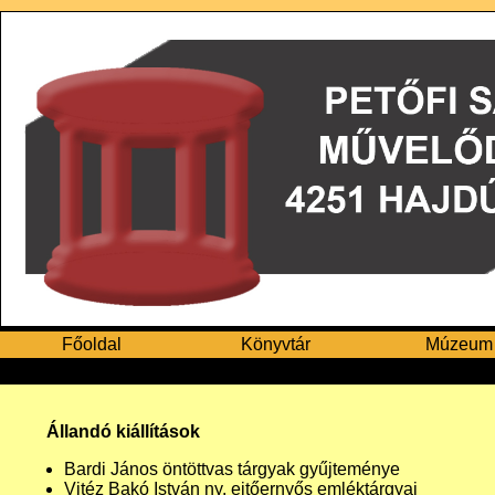
Főoldal
Könyvtár
Múzeum
Állandó kiállítások
Bardi János öntöttvas tárgyak gyűjteménye
Vitéz Bakó István ny. ejtőernyős emléktárgyai