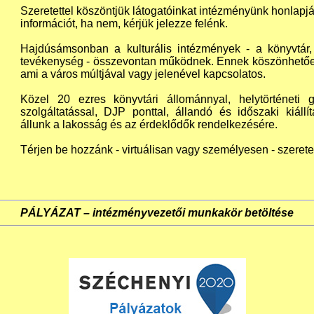
Szeretettel köszöntjük látogatóinkat intézményünk honlapjá
információt, ha nem, kérjük jelezze felénk.
Hajdúsámsonban a kulturális intézmények - a könyvtár
tevékenység - összevontan működnek. Ennek köszönhetően 
ami a város múltjával vagy jelenével kapcsolatos.
Közel 20 ezres könyvtári állománnyal, helytörténeti g
szolgáltatással, DJP ponttal, állandó és időszaki kiáll
állunk a lakosság és az érdeklődők rendelkezésére.
Térjen be hozzánk - virtuálisan vagy személyesen - szeretet
PÁLYÁZAT – intézményvezetői munkakör betöltése