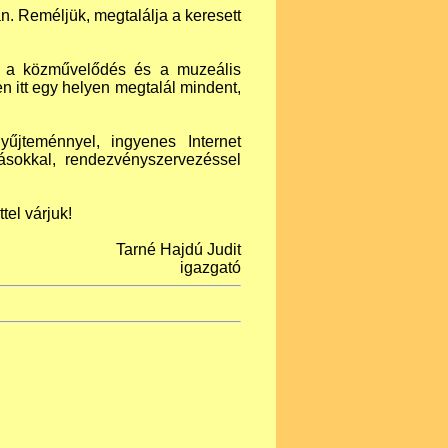
n. Reméljük, megtalálja a keresett
, a közművelődés és a muzeális
itt egy helyen megtalál mindent,
yűjteménnyel, ingyenes Internet
ításokkal, rendezvényszervezéssel
tel várjuk!
Tarné Hajdú Judit
igazgató