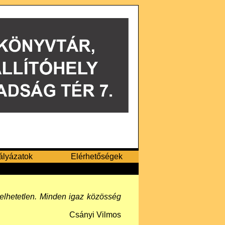
ályázatok
Elérhetőségek
elhetetlen. Minden igaz közösség
Csányi Vilmos