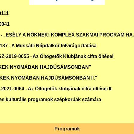
0111
0041
0070 - „ESÉLY A NŐKNEK! KOMPLEX SZAKMAI PROGRAM
 - A Muskátli Népdalkör felvirágoztatása
19-0055 - Az Öltögetők Klubjának cifra öltései
RTÉKEK NYOMÁBAN HAJDÚSÁMSONBAN”
TÉKEK NYOMÁBAN HAJDÚSÁMSONBAN II.”
0064 - Az Öltögetők klubjának cifra öltései II.
es kulturális programok szépkorúak számára
Programok