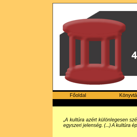
Főoldal
Könyvtá
„A kultúra azért különlegesen s
egyszeri jelenség. (...) A kultúra