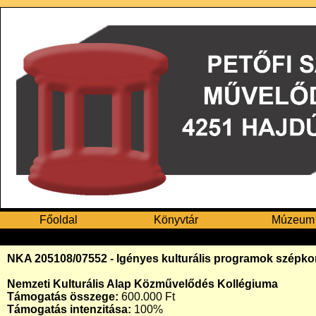
Főoldal
Könyvtár
Múzeum
NKA 205108/07552 - Igényes kulturális programok szépk
Nemzeti Kulturális Alap Közművelődés Kollégiuma
Támogatás összege:
600.000 Ft
Támogatás intenzitása:
100%