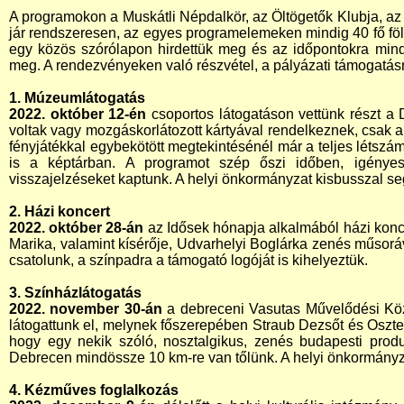
A programokon a Muskátli Népdalkör, az Öltögetők Klubja, az 
jár rendszeresen, az egyes programelemeken mindig 40 fő fölöt
egy közös szórólapon hirdettük meg és az időpontokra mind
meg. A rendezvényeken való részvétel, a pályázati támogatá
1. Múzeumlátogatás
2022. október 12-én
csoportos látogatáson vettünk részt a 
voltak vagy mozgáskorlátozott kártyával rendelkeznek, csak a
fényjátékkal egybekötött megtekintésénél már a teljes létszám
is a képtárban. A programot szép őszi időben, igényes k
visszajelzéseket kaptunk. A helyi önkormányzat kisbusszal segí
2. Házi koncert
2022. október 28-án
az Idősek hónapja alkalmából házi konce
Marika, valamint kísérője, Udvarhelyi Boglárka zenés műsoráva
csatolunk, a színpadra a támogató logóját is kihelyeztük.
3. Színházlátogatás
2022. november 30-án
a debreceni Vasutas Művelődési Kö
látogattunk el, melynek főszerepében Straub Dezsőt és Oszter 
hogy egy nekik szóló, nosztalgikus, zenés budapesti produk
Debrecen mindössze 10 km-re van tőlünk. A helyi önkormányzat 
4. Kézműves foglalkozás