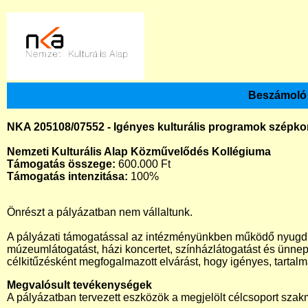
Beszámoló 
NKA 205108/07552 - Igényes kulturális programok szépk
Nemzeti Kulturális Alap Közművelődés Kollégiuma
Támogatás összege:
600.000 Ft
Támogatás intenzitása:
100%
Önrészt a pályázatban nem vállaltunk.
A pályázati támogatással az intézményünkben működő nyugdíj
múzeumlátogatást, házi koncertet, színházlátogatást és ünne
célkitűzésként megfogalmazott elvárást, hogy igényes, tartal
Megvalósult tevékenységek
A pályázatban tervezett eszközök a megjelölt célcsoport szak