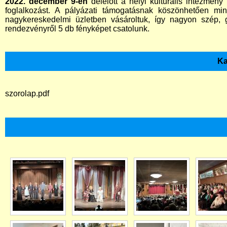
2022. december 9-én
délelőtt a helyi kulturális intézmé
foglalkozást. A pályázati támogatásnak köszönhetően mind
nagykereskedelmi üzletben vásároltuk, így nagyon szép, g
rendezvényről 5 db fényképet csatolunk.
Ka
szorolap.pdf