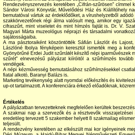
Rendezvényszervezés keretében „Cifrán-szűrösen” címmel k
Sándor Városi Könyvtár, Művelődési Ház és Kiállítóhely n
bemutatóval vártuk az érdeklődőket, a vírushelyzetből adódó 
szakkörvezetőnek régi álma valósult meg, amikor egy igazán
cifraszűrt, mint viseletet és mint hímzés fajtát is. Dr. V. 
Magyari Márta muzeológus néprajzi és társadalmi vonatkozásb
sajátosságaiba.
A ma pásztoraiként köszöntötték Sáfián Lászlót és Lajost, 
Lászlóné Ibolya fényképein keresztül ismerték meg a konf
Gyönyörűné Erdei Judit szűrrátét készítő népi iparművészek mut
szűrét” elnevezésű pályázat kiíróitól a szűrhímzés továb
vendégek.
A népi kézművesség bemutatásához szűrhímzésekkel csatlako
fiatal alkotó, Baranyi Balázs is.
Marketing tevékenység alatt nyomdai előkészítés és kivitelezés
up-ot tartalmazott. A konferenciára érkező előadóknak, közre
Értékelés
A pályázatban tervezetteknek megfelelően kerültek beszerzé
A szakmai nap a szervezők és a résztvevők visszajelzései a
eredetileg tervezett 5 szakember helyett 8 szakmailag elismert 
teljesült.
A rendezvény keretében az elkészült mai kor igényeinek megfe
Déri Múzeum, a Hajdú-Bihar Megyei Népművészeti Egyesüle