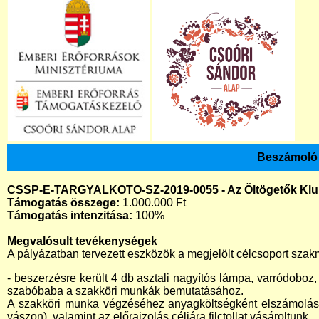
Beszámoló 
CSSP-E-TARGYALKOTO-SZ-2019-0055 - Az Öltögetők Klubj
Támogatás összege:
1.000.000 Ft
Támogatás intenzitása:
100%
Megvalósult tevékenységek
A pályázatban tervezett eszközök a megjelölt célcsoport szak
- beszerzésre került 4 db asztali nagyítós lámpa, varródoboz
szabóbaba a szakköri munkák bemutatásához.
A szakköri munka végzéséhez anyagköltségként elszámolásr
vászon), valamint az előrajzolás céljára filctollat vásároltunk.