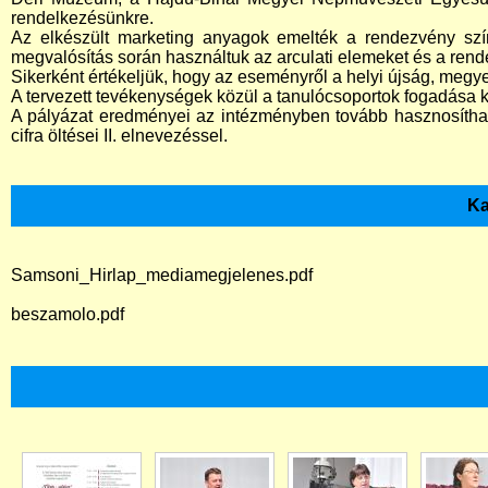
rendelkezésünkre.
Az elkészült marketing anyagok emelték a rendezvény szín
megvalósítás során használtuk az arculati elemeket és a rende
Sikerként értékeljük, hogy az eseményről a helyi újság, megyei n
A tervezett tevékenységek közül a tanulócsoportok fogadása k
A pályázat eredményei az intézményben tovább hasznosítható
cifra öltései II. elnevezéssel.
Ka
Samsoni_Hirlap_mediamegjelenes.pdf
beszamolo.pdf