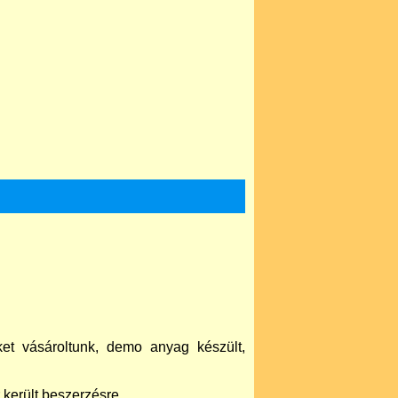
ket vásároltunk, demo anyag készült,
r került beszerzésre.