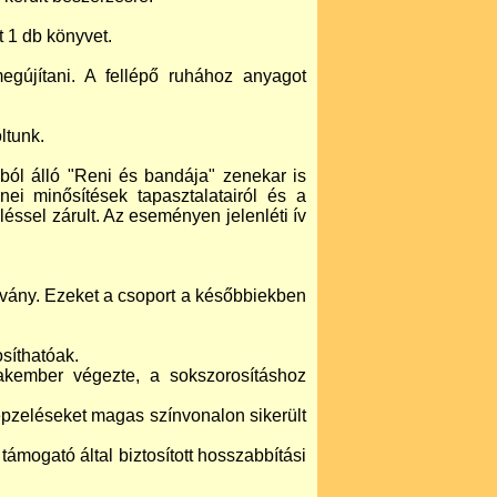
t 1 db könyvet.
egújítani. A fellépő ruhához anyagot
ltunk.
ól álló "Reni és bandája" zenekar is
ei minősítések tapasztalatairól és a
ssel zárult. Az eseményen jelenléti ív
llvány. Ezeket a csoport a későbbiekben
síthatóak.
akember végezte, a sokszorosításhoz
zeléseket magas színvonalon sikerült
támogató által biztosított hosszabbítási