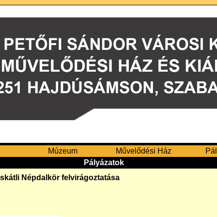
Múzeum
Művelődési Ház
Pál
Pályázatok
átli Népdalkör felvirágoztatása