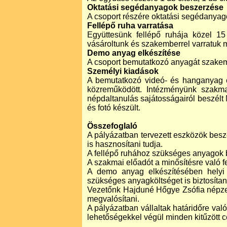
Oktatási segédanyagok beszerzése
A csoport részére oktatási segédanyago
Fellépő ruha varratása
Együttesünk fellépő ruhája közel 15
vásároltunk és szakemberrel varratuk 
Demo anyag elkészítése
A csoport bemutatkozó anyagát szakembe
Személyi kiadások
A bemutatkozó videó- és hanganyag e
közreműködött. Intézményünk szakmai
népdaltanulás sajátosságairól beszélt
és fotó készült.
Összefoglaló
A pályázatban tervezett eszközök besze
is hasznosítani tudja.
A fellépő ruhához szükséges anyagok be
A szakmai előadót a minősítésre való 
A demo anyag elkészítésében helyi 
szükséges anyagköltséget is biztosítani
Vezetőnk Hajduné Hőgye Zsófia népze
megvalósítani.
A pályázatban vállaltak határidőre való
lehetőségekkel végül minden kitűzött c