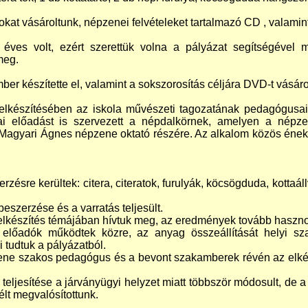
kat vásároltunk, népzenei felvételeket tartalmazó CD , valamin
 éves volt, ezért szerettük volna a pályázat segítségével m
meg.
r készítette el, valamint a sokszorosítás céljára DVD-t vásáro
lkészítésében az iskola művészeti tagozatának pedagógusaib
 előadást is szervezett a népdalkörnek, amelyen a népzen
 Magyari Ágnes népzene oktató részére. Az alkalom közös éneklé
rzésre kerültek: citera, citeratok, furulyák, köcsögduda, kottaá
szerzése és a varratás teljesült.
felkészítés témájában hívtuk meg, az eredmények tovább haszno
előadók működtek közre, az anyag összeállítását helyi sz
 tudtuk a pályázatból.
ne szakos pedagógus és a bevont szakamberek révén az elkép
 teljesítése a járványügyi helyzet miatt többször módosult, de a 
élt megvalósítottunk.