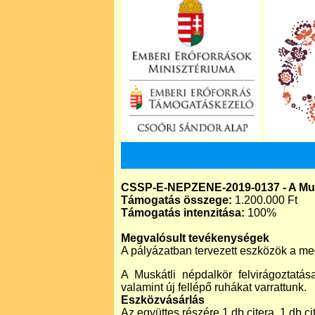
CSSP-E-NEPZENE-2019-0137 - A Musk
Támogatás összege:
1.200.000 Ft
Támogatás intenzitása:
100%
Megvalósult tevékenységek
A pályázatban tervezett eszközök a meg
A Muskátli népdalkör felvirágoztatá
valamint új fellépő ruhákat varrattunk.
Eszközvásárlás
Az együttes részére 1 db citera, 1 db ci