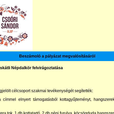
Beszámoló a pályázat megvalósításáról
átli Népdalkör felvirágoztatása
jelölt célcsoport szakmai tevékenységét segítették:
sa címmel elnyert támogatásból kottagyűjteményt, hangszere
tera tok, 1 db kottatartó, 2 db népi furulya, köcsögduda hangsze